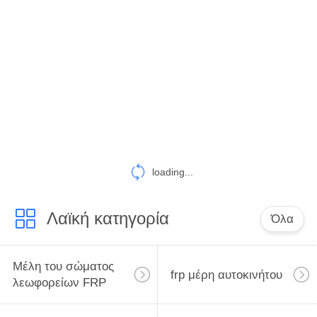
ΈΛΕΓΧΟΣ
ΜΑΣ
ΕΛΆΤΕ
ΣΕ
ΕΠΑΦΉ
ΜΕ
loading...
ΕΙΔΉΣΕΙΣ
Λαϊκή κατηγορία
Όλα
SITEMAP
Μέλη του σώματος
PRIVACY
frp μέρη αυτοκινήτου
λεωφορείων FRP
POLICY