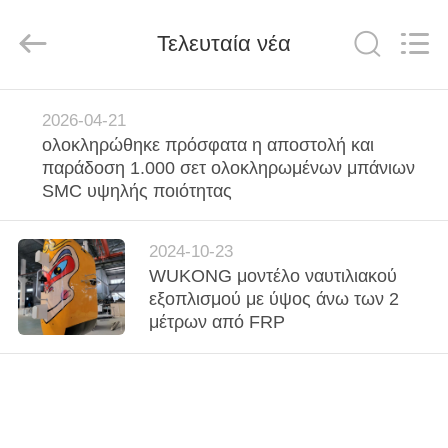
Co.,
Ltd.
All
Τελευταία νέα
Rights
Reserved.
Developed
by
ECER
ΣΠΊΤΙ
2026-04-21
ολοκληρώθηκε πρόσφατα η αποστολή και
ΠΡΟΪΌΝΤΑ
παράδοση 1.000 σετ ολοκληρωμένων μπάνιων
SMC υψηλής ποιότητας
ΠΕΡΊΠΟΥ
2024-10-23
ΕΜΕΊΣ
WUKONG μοντέλο ναυτιλιακού
εξοπλισμού με ύψος άνω των 2
ΓΎΡΟΣ
μέτρων από FRP
ΕΡΓΟΣΤΑΣΊΩΝ
ΠΟΙΟΤΙΚΌΣ