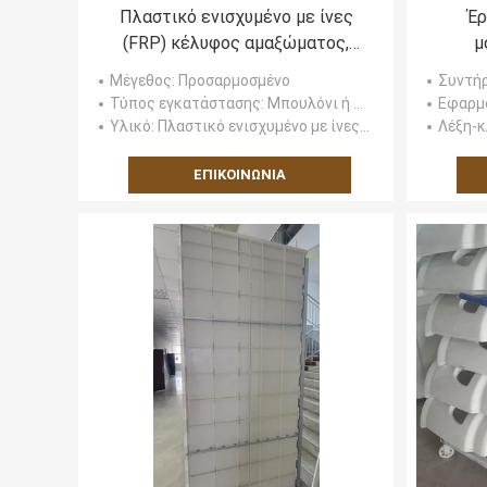
Πλαστικό ενισχυμένο με ίνες
Έρ
(FRP) κέλυφος αμαξώματος,
μ
φυσικό ή με επιλογές βαφής,
Μέγεθος
: Προσαρμοσμένο
Συντή
ανθεκτικό, ελαφρύ και
Τύπος εγκατάστασης
: Μπουλόνι ή Κόλλα
Εφαρμ
προσαρμόσιμο για βιομηχανικές
Υλικό
: Πλαστικό ενισχυμένο με ίνες (FRP)
Λέξη-κ
εφαρμογές.
ΕΠΙΚΟΙΝΩΝΊΑ