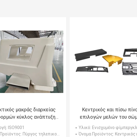
κτικός μακράς διαρκείας
Κεντρικός και πίσω πίν
ορμών κύκλος ανάπτυξης
επιλογών μελών του σώ
ν σύντομος ευνοϊκός για
φίμπεργκλας/καλύπτρ
ογή
: ISO9001
Υλικό
: Ενισχυμένο φίμπεργκλας π
το περιβάλλον
εξωτερικά κιβώτια
 Προϊόντος
: Πύργος τηλεπικοινωνιών FRP
Όνομα Προϊόντος
: Κεντρικός και πίσω πίνακας επιλογών μελών του σώματος φίμπεργκλας/κ