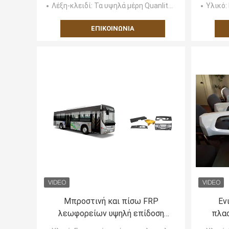
Λέξη-κλειδί
: Τα υψηλά μέρη Quanlity, κύβος πετούν το αυτόματο ανταλλακτικό, cnc γυρίζοντας μέρη, αυτόματα μέρη αυ
Υλικό
:
ΕΠΙΚΟΙΝΩΝΊΑ
Μπροστινή και πίσω FRP
Εν
λεωφορείων υψηλή επίδοση
πλασ
επιφάνειας μελών του σώματος