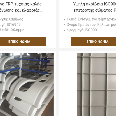
γο FRP τυχαίας καλής
Υψηλή ακρίβεια ISO90
όνωσης και ελαφριάς
επιτροπής σώματος F
κατασκευής
επιτροπών φορτηγών 
ρηση
: Χαμηλός
Υλικό
: Ενισχυμένο φίμπεργκλας π
ογή
: IS16949
Όνομα Προϊόντος
: Κάλυψη ροδών προφ
λειδί
: Κάλυμμα
εφαρμογή
: ISO9001
ΕΠΙΚΟΙΝΩΝΊΑ
ΕΠΙΚΟΙΝΩΝΊΑ