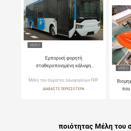
Εμπορική φορητή
σταθεροποιημένη κάλυψη
επιφάνεια αυτοκινήτων
Μέλη του σώματος λεωφορείων FRP
φίμπεργκλας RTM SMC
Βιομη
που
ΔΙΑΒΆΣΤΕ ΠΕΡΙΣΣΌΤΕΡΑ
υψηλή
ποιότητας Μέλη του 