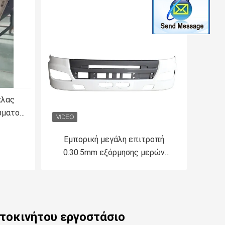
κλας
σώματος
νω σε
Εμπορική μεγάλη επιτροπή
0.30.5mm εξόρμησης μερών
αυτοκινήτου FRP ακαμψίας FRP
πάχος
τοκινήτου εργοστάσιο