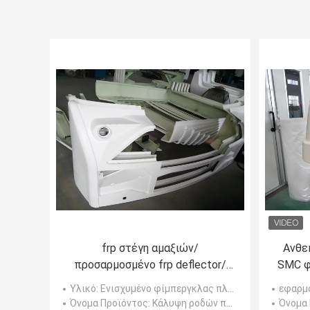
frp στέγη αμαξιών/
Ανθε
προσαρμοσμένο frp deflector/
SMC φ
σχαρών/λεωφορείων μέτωπο -
μερώ
Υλικό
: Ενισχυμένο φίμπεργκλας πλαστικό
εφαρμ
επιτροπή
Όνομα Προϊόντος
: Κάλυψη ροδών προφυλακτήρων
Όνομα