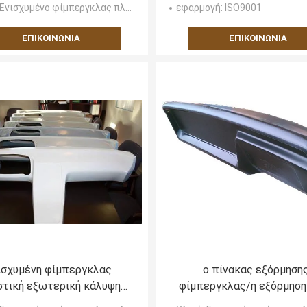
περιποίησης/μπαταρι
 Ενισχυμένο φίμπεργκλας πλαστικό
εφαρμογή
: ISO9001
καλύψεις/καλύψεις μηχ
ΕΠΙΚΟΙΝΩΝΊΑ
ΕΠΙΚΟΙΝΩΝΊΑ
ισχυμένη φίμπεργκλας
ο πίνακας εξόρμηση
τική εξωτερική κάλυψη
φίμπεργκλας/η εξόρμηση 
επιτροπής σώματος
κονσόλα φίμπεργκλας