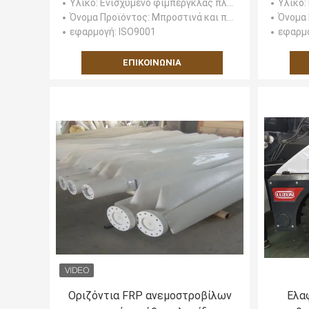
Υλικό
: Ενισχυμένο φίμπεργκλας πλαστικό
Υλικό
:
αυτοκίνητη στερεά
Όνομα Προϊόντος
: Μπροστινά και πίσω μέλη του σώματος μελών του σώματος φίμπεργκλας/λεωφορείο/μπροστινό και πίσω μέρος
Όνομα
εφαρμογή
: ISO9001
εφαρμ
ΕΠΙΚΟΙΝΩΝΊΑ
Οριζόντια FRP ανεμοστροβίλων
Ελα