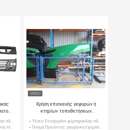
ακας
Χρήση επισκευής γεφυρών ή
ματος
κτηρίων τοποθετήσεων
α/
σωληνώσεων φίμπεργκλας
λαστικό
Υλικό
: Ενισχυμένο φίμπεργκλας πλαστικό
μείωσης χρόνου και κόστους
αλύπτρα/εξωτερικά κιβώτια περιποί
Όνομα Προϊόντος
: γεωργικοί/φίμπεργκλας θόλοι τρακτέρ κιγκλιδωμάτων φίμπεργκλας/μερών κάλυψης/frp τρακτέρ εξοπλισμού φ