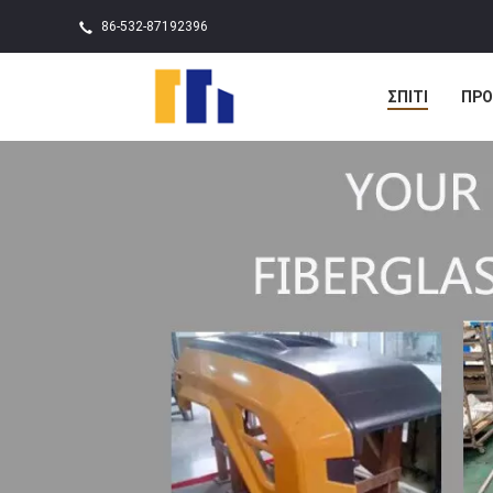
86-532-87192396
ΣΠΊΤΙ
ΠΡΟ