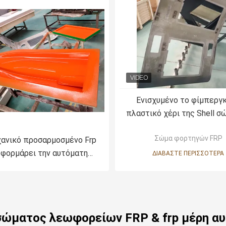
Ενισχυμένο το φίμπεργ
πλαστικό χέρι της Shell 
φορτηγών Frp βάζει επά
Σώμα φορτηγών FRP
RTM SMC Technolgy
χανικό προσαρμοσμένο Frp
 φορμάρει την αυτόματη
ΔΙΑΒΆΣΤΕ ΠΕΡΙΣΣΌΤΕΡΑ
 επίδοση cOem ODM μερών
αυτοκινήτων
σώματος λεωφορείων FRP & frp μέρη αυ