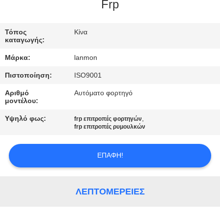
ΈΛΕΓΧΟΣ
Frp
ΜΑΣ
Τόπος
Κίνα
καταγωγής:
ΕΛΆΤΕ
Μάρκα:
lanmon
ΣΕ
Πιστοποίηση:
ISO9001
ΕΠΑΦΉ
Αριθμό
Αυτόματο φορτηγό
ΜΕ
μοντέλου:
Υψηλό φως:
,
frp επιτροπές φορτηγών
ΕΙΔΉΣΕΙΣ
frp επιτροπές ρυμουλκών
ΕΠΑΦΉ!
SITEMAP
PRIVACY
ΛΕΠΤΟΜΈΡΕΙΕΣ
POLICY