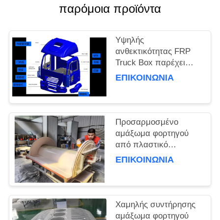
παρόμοια προϊόντα
Υψηλής
ανθεκτικότητας FRP
Truck Box παρέχει
καλή μόνωση τέλεια
ΕΠΙΚΟΙΝΩΝΊΑ
για τους τομείς της
εφοδιαστικής και των
μεταφορών που
χρειάζονται προστασία
Προσαρμοσμένο
φορτίου
αμάξωμα φορτηγού
από πλαστικό
ενισχυμένο με
ΕΠΙΚΟΙΝΩΝΊΑ
υαλονήματα, που
διαθέτει ελαφριά
καλύμματα, ιδανικό για
λειτουργίες
Χαμηλής συντήρησης
βυτιοφόρων
αμάξωμα φορτηγού