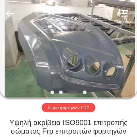
Co.,
Ltd.
All
Rights
Reserved.
Developed
by
ECER
ΣΠΊΤΙ
ΠΡΟΪΌΝΤΑ
ΠΕΡΊΠΟΥ
ΕΜΕΊΣ
ΓΎΡΟΣ
ΕΡΓΟΣΤΑΣΊΩΝ
Σώμα φορτηγών FRP
Υψηλή ακρίβεια ISO9001 επιτροπής
ΠΟΙΟΤΙΚΌΣ
σώματος Frp επιτροπών φορτηγών