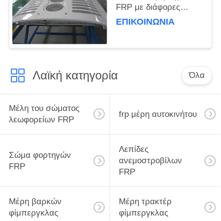
FRP με διάφορες
προδιαγραφές και
ΕΠΙΚΟΙΝΩΝΊΑ
πιστοποίηση IS16949
για ανθεκτικές λύσεις
μεταφοράς
Λαϊκή κατηγορία
Όλα
Μέλη του σώματος
frp μέρη αυτοκινήτου
λεωφορείων FRP
Λεπίδες
Σώμα φορτηγών
ανεμοστροβίλων
FRP
FRP
Μέρη βαρκών
Μέρη τρακτέρ
φίμπεργκλας
φίμπεργκλας